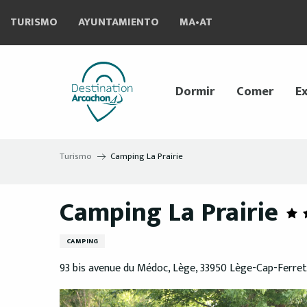
Aller
TURISMO
AYUNTAMIENTO
MA•AT
au
contenu
principal
Dormir
Comer
Ex
Turismo
Camping La Prairie
Camping La Prairie
CAMPING
93 bis avenue du Médoc, Lège, 33950 Lège-Cap-Ferret