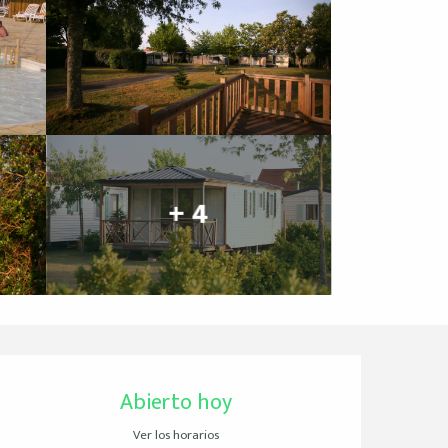
+ 4
Horarios y datos de 
Abierto hoy
Ver los horarios