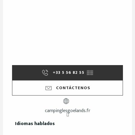
+33 5 56 82 55
▒▒
CONTÁCTENOS
campinglesgoelands.fr
Idiomas hablados
Idiomas hablados