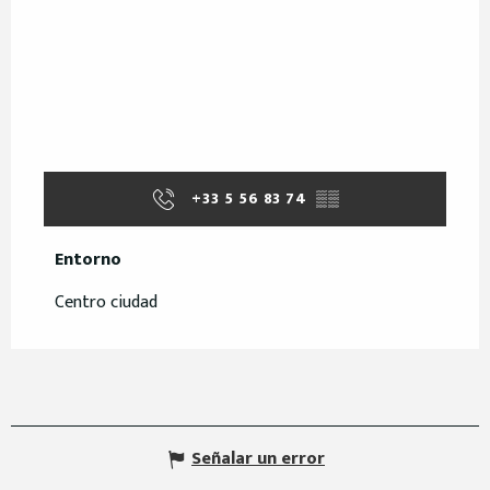
+33 5 56 83 74
▒▒
Entorno
Entorno
Centro ciudad
Señalar un error