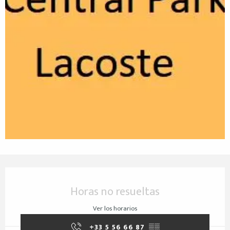
Horarios y datos de contacto
Horas no resueltas
Ver los horarios
+33 5 56 66 87
▒▒