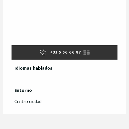
+33 5 56 66 87
▒▒
Idiomas hablados
Idiomas hablados
Entorno
Entorno
Centro ciudad