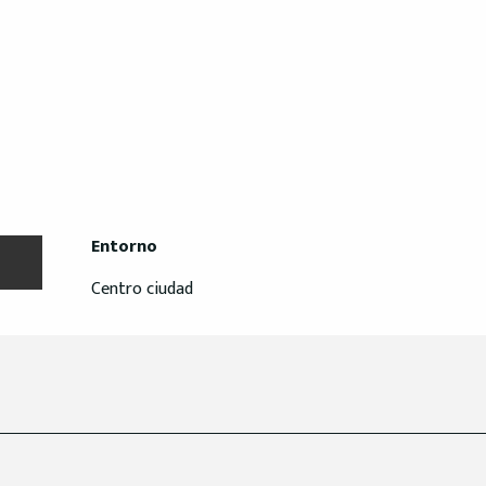
Entorno
Entorno
Centro ciudad