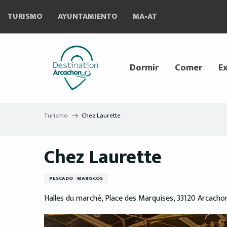
Aller
TURISMO
AYUNTAMIENTO
MA•AT
au
contenu
principal
Dormir
Comer
Ex
Turismo
Chez Laurette
Chez Laurette
PESCADO - MARISCOS
Halles du marché, Place des Marquises, 33120 Arcacho