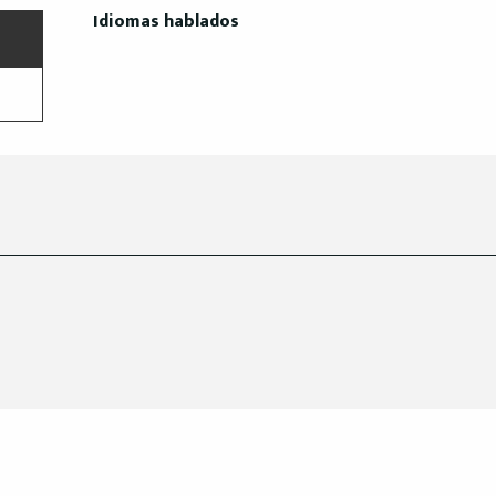
Idiomas hablados
Idiomas hablados