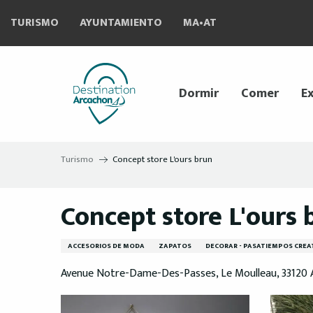
Aller
TURISMO
AYUNTAMIENTO
MA•AT
au
contenu
principal
Dormir
Comer
Ex
Turismo
Concept store L'ours brun
Concept store L'ours 
ACCESORIOS DE MODA
ZAPATOS
DECORAR - PASATIEMPOS CREA
Avenue Notre-Dame-Des-Passes, Le Moulleau, 33120 