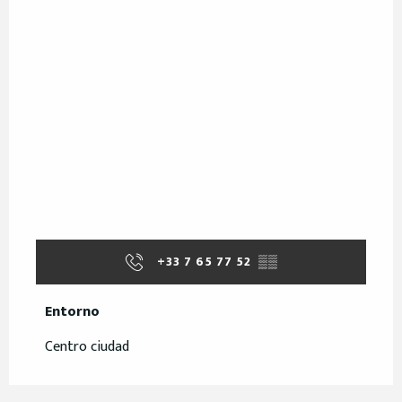
+33 7 65 77 52
▒▒
Entorno
Entorno
Centro ciudad