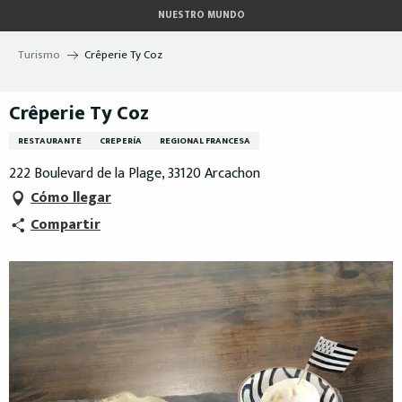
Aller
NUESTRO MUNDO
au
contenu
Turismo
Crêperie Ty Coz
principal
Crêperie Ty Coz
RESTAURANTE
CREPERÍA
REGIONAL FRANCESA
222 Boulevard de la Plage, 33120 Arcachon
Cómo llegar
Compartir