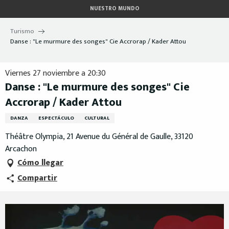
Aller
NUESTRO MUNDO
au
contenu
Turismo
principal
Danse : "Le murmure des songes" Cie Accrorap / Kader Attou
Viernes 27 noviembre a 20:30
Danse : "Le murmure des songes" Cie
Accrorap / Kader Attou
DANZA
ESPECTÁCULO
CULTURAL
Théâtre Olympia, 21 Avenue du Général de Gaulle, 33120
Arcachon
Cómo llegar
Compartir