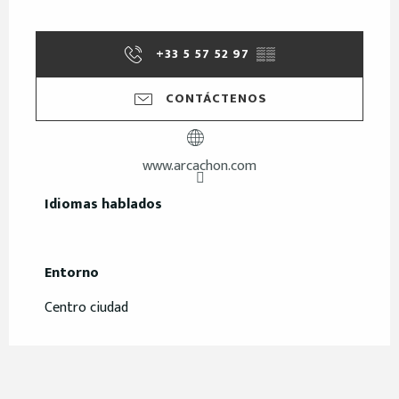
+33 5 57 52 97
▒▒
CONTÁCTENOS
www.arcachon.com
Idiomas hablados
Idiomas hablados
Entorno
Entorno
Centro ciudad