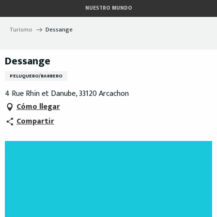
Aller
NUESTRO MUNDO
au
contenu
Turismo
Dessange
principal
Dessange
PELUQUERO/BARBERO
4 Rue Rhin et Danube, 33120 Arcachon
Cómo llegar
Compartir