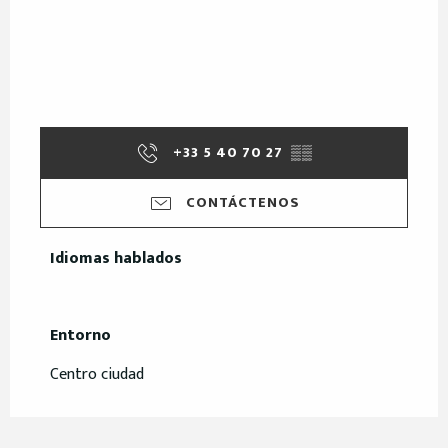
+33 5 40 70 27
▒▒
CONTÁCTENOS
Idiomas hablados
Idiomas hablados
Entorno
Entorno
Centro ciudad