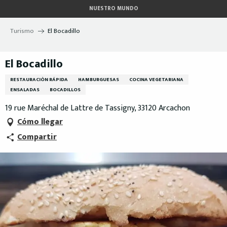
Aller
NUESTRO MUNDO
au
contenu
Turismo
El Bocadillo
principal
El Bocadillo
RESTAURACIÓN RÁPIDA
HAMBURGUESAS
COCINA VEGETARIANA
ENSALADAS
BOCADILLOS
19 rue Maréchal de Lattre de Tassigny, 33120 Arcachon
Cómo llegar
Compartir