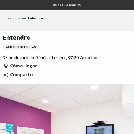
Aller
NUESTRO MUNDO
au
contenu
Turismo
Entendre
principal
Entendre
AUDIOPROTESISTAS
37 boulevard du Général Leclerc, 33120 Arcachon
Cómo llegar
Compartir