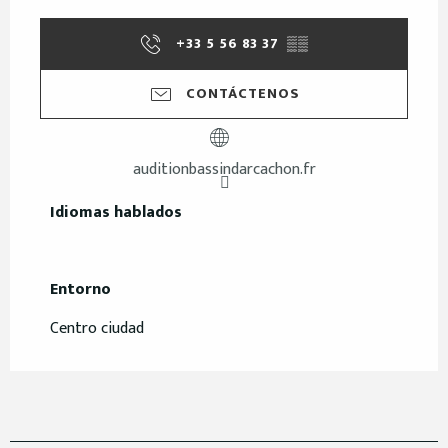
+33 5 56 83 37
▒▒
CONTÁCTENOS
auditionbassindarcachon.fr
Idiomas hablados
Idiomas hablados
Entorno
Entorno
Centro ciudad