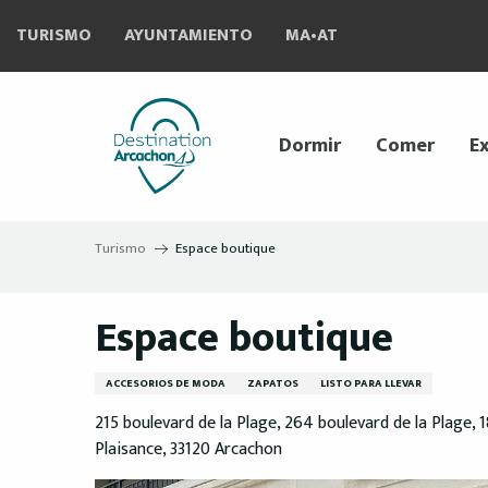
Aller
TURISMO
AYUNTAMIENTO
MA•AT
au
contenu
principal
Dormir
Comer
Ex
Turismo
Espace boutique
Espace boutique
ACCESORIOS DE MODA
ZAPATOS
LISTO PARA LLEVAR
215 boulevard de la Plage, 264 boulevard de la Plage, 
Plaisance, 33120 Arcachon