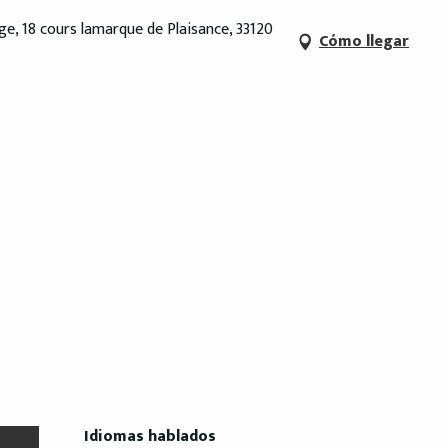
age, 18 cours lamarque de Plaisance, 33120
Cómo llegar
Idiomas hablados
Idiomas hablados