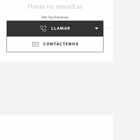
Horarios y datos de 
Horas no resueltas
Ver los horarios
LLAMAR
CONTÁCTENOS