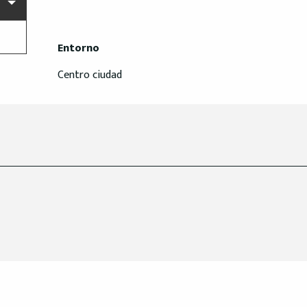
Entorno
Entorno
Centro ciudad