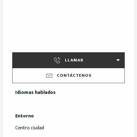
LLAMAR
CONTÁCTENOS
Idiomas hablados
Idiomas hablados
Entorno
Entorno
Centro ciudad