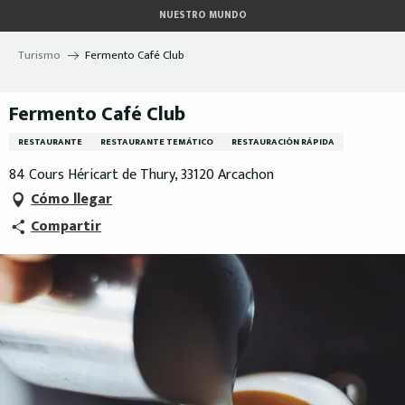
Aller
NUESTRO MUNDO
au
contenu
Turismo
Fermento Café Club
principal
Fermento Café Club
RESTAURANTE
RESTAURANTE TEMÁTICO
RESTAURACIÓN RÁPIDA
84 Cours Héricart de Thury, 33120 Arcachon
Cómo llegar
Compartir