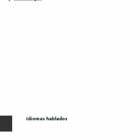
Idiomas hablados
Idiomas hablados