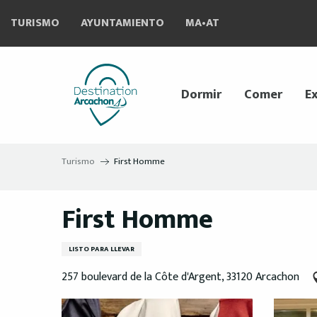
Aller
TURISMO
AYUNTAMIENTO
MA•AT
au
contenu
principal
Dormir
Comer
Ex
Turismo
First Homme
First Homme
LISTO PARA LLEVAR
257 boulevard de la Côte d'Argent, 33120 Arcachon