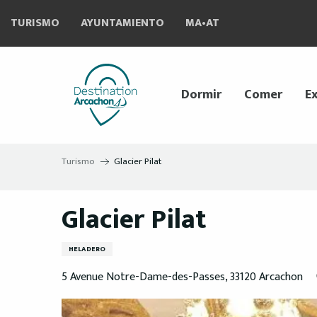
Aller
TURISMO
AYUNTAMIENTO
MA•AT
au
contenu
principal
Dormir
Comer
Ex
Turismo
Glacier Pilat
Glacier Pilat
HELADERO
5 Avenue Notre-Dame-des-Passes, 33120 Arcachon