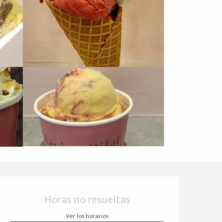
Horarios y datos de 
Horas no resueltas
Ver los horarios