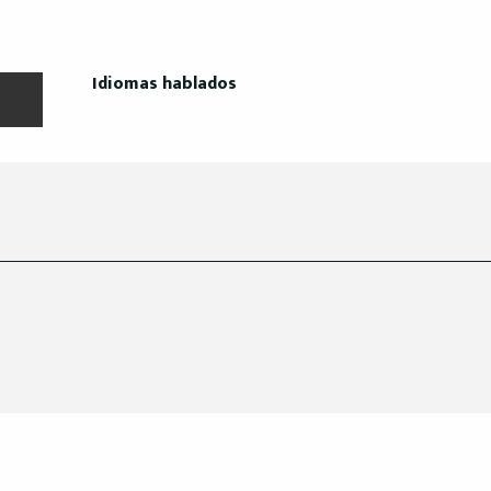
Idiomas hablados
Idiomas hablados