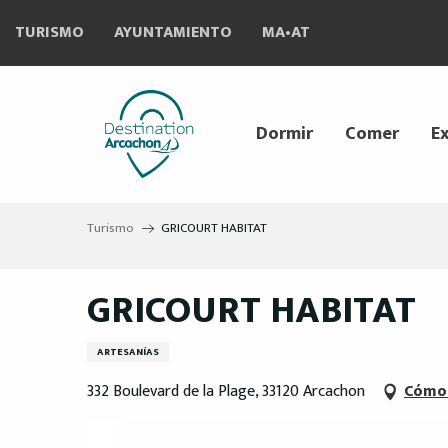
Aller
TURISMO
AYUNTAMIENTO
MA•AT
au
contenu
principal
Dormir
Comer
Ex
Turismo
GRICOURT HABITAT
GRICOURT HABITAT
ARTESANÍAS
332 Boulevard de la Plage, 33120 Arcachon
Cómo 