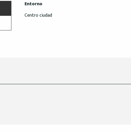
Entorno
Entorno
Centro ciudad