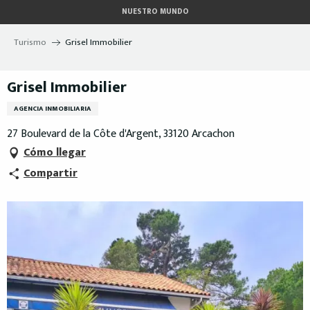
Aller
NUESTRO MUNDO
au
contenu
Turismo
Grisel Immobilier
principal
Grisel Immobilier
AGENCIA INMOBILIARIA
27 Boulevard de la Côte d'Argent, 33120 Arcachon
Cómo llegar
Compartir