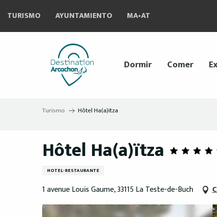
Aller
TURISMO
AYUNTAMIENTO
MA•AT
au
contenu
principal
Dormir
Comer
Ex
Turismo
Hôtel Ha(a)ïtza
Hôtel Ha(a)ïtza
HOTEL-RESTAURANTE
1 avenue Louis Gaume, 33115 La Teste-de-Buch
C