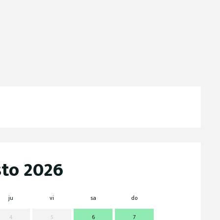
to 2026
ju
vi
sa
do
lu
m
4
5
6
7