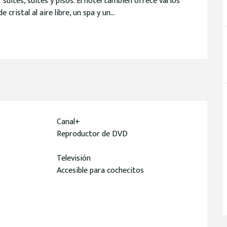
suites, suites y pisos. El hotel también ofrece varios 
cristal al aire libre, un spa y un...
Canal+
Reproductor de DVD
Televisión
Accesible para cochecitos