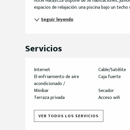
hotel Ha(a)ïtza dispone de 38 habitaciones, junior 
espacios de relajación: una piscina bajo un techo de 
Seguir leyendo
Servicios
Internet
Cable/Satélite
El enfriamiento de aire
Caja fuerte
acondicionado /
Minibar
Secador
Terraza privada
Acceso wifi
VER TODOS LOS SERVICIOS