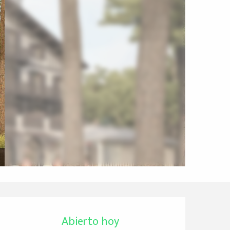
Horarios y datos de 
Abierto hoy