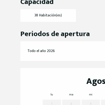
Capacidad
38 Habitación(es)
Periodos de apertura
Todo el año 2026
Agos
lu
ma
mi
1
2
3