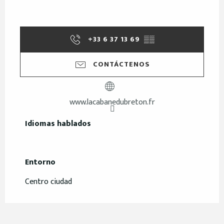
+33 6 37 13 69
▒▒
CONTÁCTENOS
www.lacabanedubreton.fr
Idiomas hablados
Idiomas hablados
Entorno
Entorno
Centro ciudad