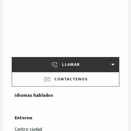
LLAMAR
CONTÁCTENOS
Idiomas hablados
Idiomas hablados
Entorno
Entorno
Centro ciudad