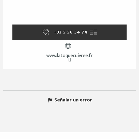
+33 5 56 54 74
▒▒
www.latoquecuivree.fr
Señalar un error