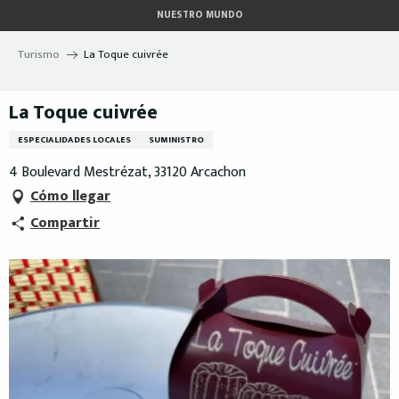
Aller
NUESTRO MUNDO
au
contenu
Turismo
La Toque cuivrée
principal
La Toque cuivrée
ESPECIALIDADES LOCALES
SUMINISTRO
4 Boulevard Mestrézat, 33120 Arcachon
Cómo llegar
Compartir