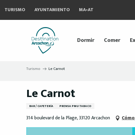
Aller
TURISMO
AYUNTAMIENTO
MA•AT
au
contenu
principal
Dormir
Comer
Ex
Turismo
Le Carnot
Le Carnot
BAR / CAFETERÍA
PRENSA PMU TABACO
314 boulevard de la Plage, 33120 Arcachon
Cómo 