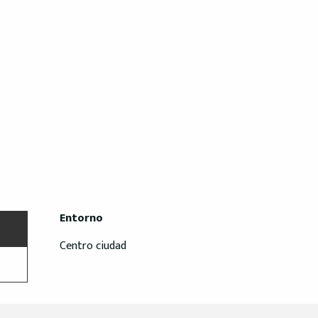
Entorno
Entorno
Centro ciudad