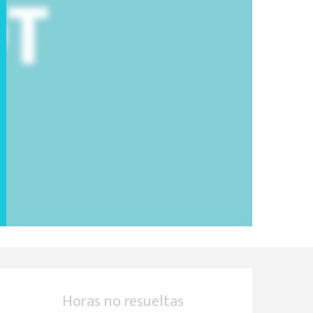
Horarios y datos de 
Horas no resueltas