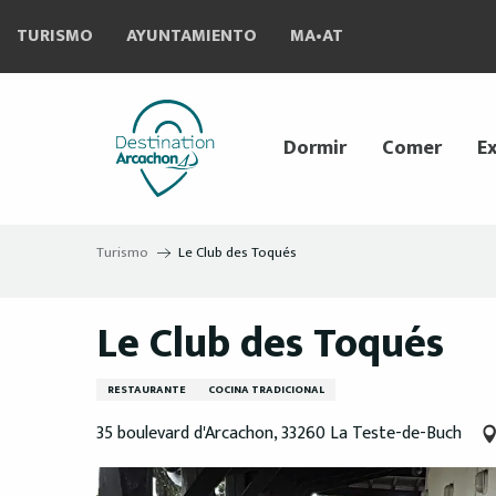
Aller
TURISMO
AYUNTAMIENTO
MA•AT
au
contenu
principal
Dormir
Comer
Ex
Turismo
Le Club des Toqués
Le Club des Toqués
RESTAURANTE
COCINA TRADICIONAL
35 boulevard d'Arcachon, 33260 La Teste-de-Buch