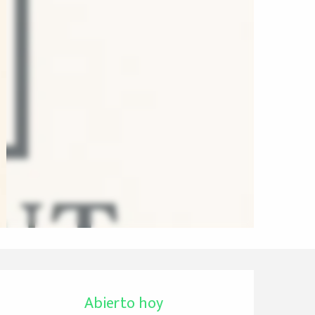
Horarios y datos de 
Abierto hoy