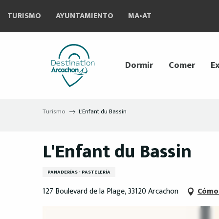
Aller
TURISMO
AYUNTAMIENTO
MA•AT
au
contenu
principal
Dormir
Comer
Ex
Turismo
L'Enfant du Bassin
L'Enfant du Bassin
PANADERÍAS - PASTELERÍA
127 Boulevard de la Plage, 33120 Arcachon
Cómo 