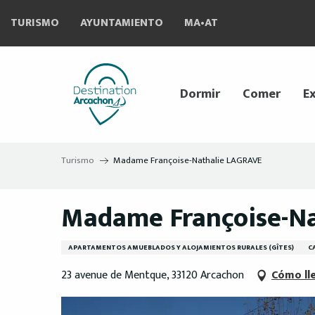
Aller
TURISMO
AYUNTAMIENTO
MA•AT
au
contenu
principal
Dormir
Comer
Ex
Turismo
Madame Françoise-Nathalie LAGRAVE
Madame Françoise-N
APARTAMENTOS AMUEBLADOS Y ALOJAMIENTOS RURALES (GÎTES)
C
23 avenue de Mentque, 33120 Arcachon
Cómo ll