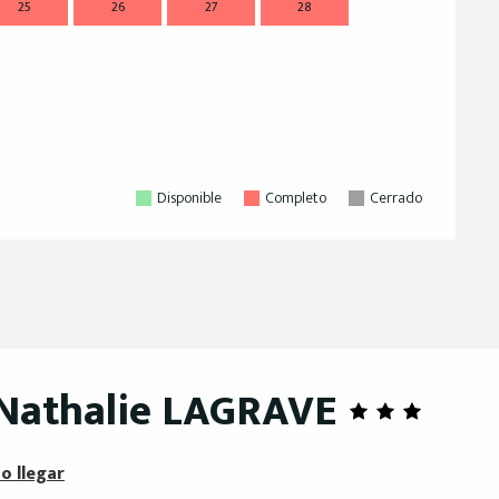
25
26
27
28
21
2
28
2
Disponible
Completo
Cerrado
Nathalie LAGRAVE
o llegar