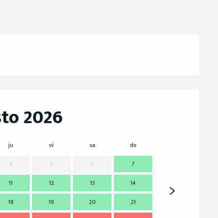
to 2026
ju
vi
sa
do
lu
m
4
5
6
7
11
12
13
14
7
18
19
20
21
14
1