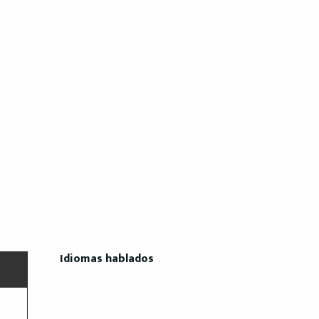
Idiomas hablados
Idiomas hablados