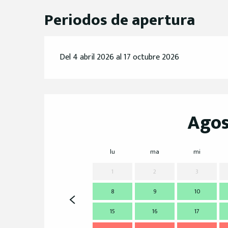
Periodos de apertura
Del 4 abril 2026 al 17 octubre 2026
Agos
lu
ma
mi
1
2
3
8
9
10
15
16
17