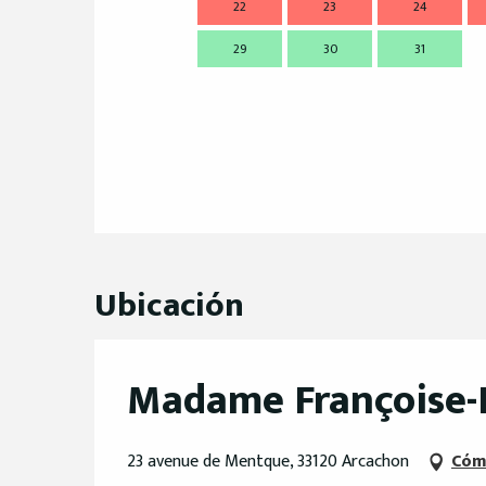
22
23
24
29
30
31
Ubicación
Madame Françoise-
23 avenue de Mentque, 33120 Arcachon
Cóm