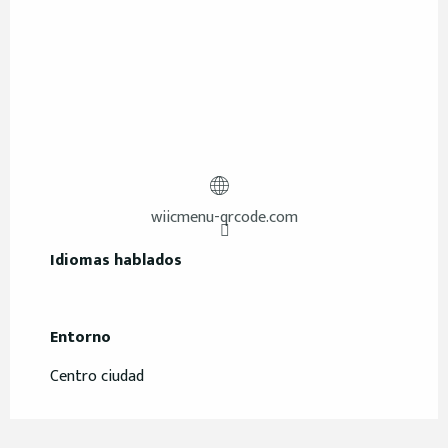
wiicmenu-qrcode.com
Idiomas hablados
Idiomas hablados
Entorno
Entorno
Centro ciudad