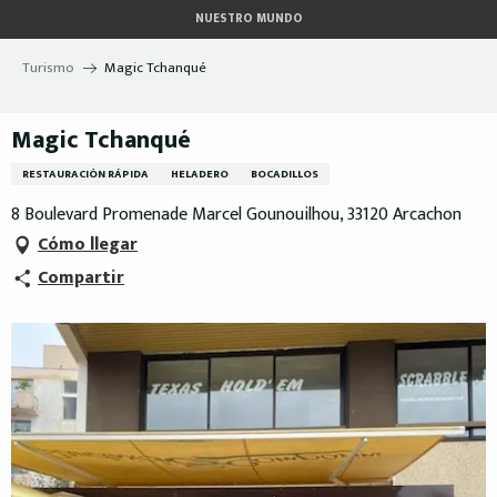
Aller
NUESTRO MUNDO
au
contenu
Turismo
Magic Tchanqué
principal
Magic Tchanqué
RESTAURACIÓN RÁPIDA
HELADERO
BOCADILLOS
8 Boulevard Promenade Marcel Gounouilhou, 33120 Arcachon
Cómo llegar
Compartir