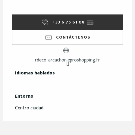
+33 6 75 61 08
▒▒
CONTÁCTENOS
rdeco-arcachon.eproshopping.fr
Idiomas hablados
Idiomas hablados
Entorno
Entorno
Centro ciudad