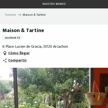
Aller
NUESTRO MUNDO
au
contenu
Turismo
Maison & Tartine
principal
Maison & Tartine
SALÓN DE TÉ
6 Place Lucien de Gracia, 33120 Arcachon
Cómo llegar
Compartir