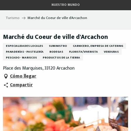
Aller
NUESTRO MUNDO
au
contenu
Turismo
Marché du Coeur de ville d'Arcachon
principal
Marché du Coeur de ville d'Arcachon
ESPECIALIDADES LOCALES
SUMINISTRO
CARNICERO, EMPRESA DE CATERING
PANADERÍAS - PASTELERÍA
BODEGAS
FLORISTA/VIVERISTA
VERDURAS
PESCADO - MARISCOS
PRODUCTOS DE LA TIERRA
Place des Marquises, 33120 Arcachon
Cómo llegar
Compartir