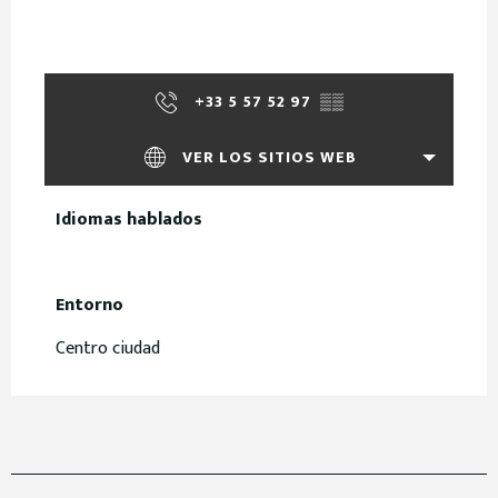
+33 5 57 52 97
▒▒
VER LOS SITIOS WEB
Idiomas hablados
Idiomas hablados
Entorno
Entorno
Centro ciudad