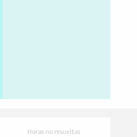
Horarios y datos de 
Horas no resueltas