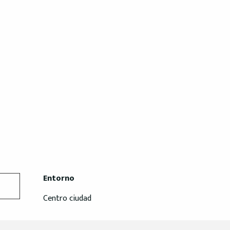
Entorno
Entorno
Centro ciudad