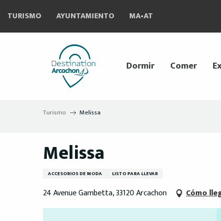
Aller
TURISMO
AYUNTAMIENTO
MA•AT
au
contenu
principal
Dormir
Comer
Ex
Turismo
Melissa
Melissa
ACCESORIOS DE MODA
LISTO PARA LLEVAR
24 Avenue Gambetta, 33120 Arcachon
Cómo lle