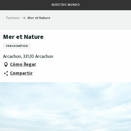
Aller
NUESTRO MUNDO
au
contenu
Turismo
Mer et Nature
principal
Mer et Nature
TAXI ACUÁTICO
Arcachon, 33120 Arcachon
Cómo llegar
Compartir