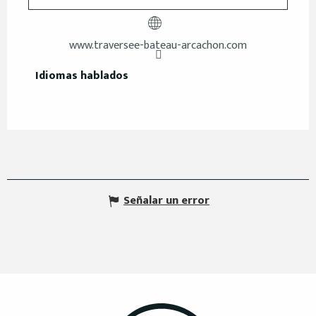
www.traversee-bateau-arcachon.com
Idiomas hablados
Idiomas hablados
Señalar un error