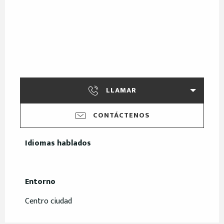
LLAMAR
CONTÁCTENOS
Idiomas hablados
Idiomas hablados
Entorno
Entorno
Centro ciudad