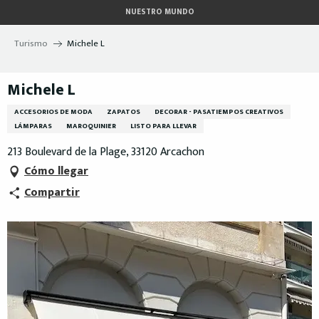
Aller
NUESTRO MUNDO
au
contenu
Turismo
Michele L
principal
Michele L
ACCESORIOS DE MODA
ZAPATOS
DECORAR - PASATIEMPOS CREATIVOS
LÁMPARAS
MAROQUINIER
LISTO PARA LLEVAR
213 Boulevard de la Plage, 33120 Arcachon
Cómo llegar
Compartir