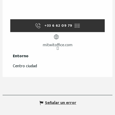
+33 6 62 09 79
▒▒
mitwitoffice.com
Entorno
Entorno
Centro ciudad
Señalar un error