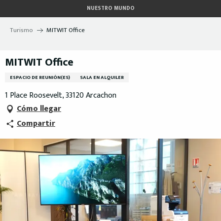
Aller
NUESTRO MUNDO
au
contenu
Turismo
MITWIT Office
principal
MITWIT Office
ESPACIO DE REUNIÓN(ES)
SALA EN ALQUILER
1 Place Roosevelt, 33120 Arcachon
Cómo llegar
Compartir