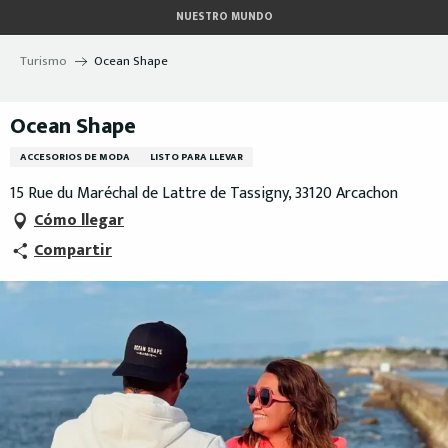
Aller
NUESTRO MUNDO
au
contenu
Turismo
Ocean Shape
principal
Ocean Shape
ACCESORIOS DE MODA
LISTO PARA LLEVAR
15 Rue du Maréchal de Lattre de Tassigny, 33120 Arcachon
Cómo llegar
Compartir