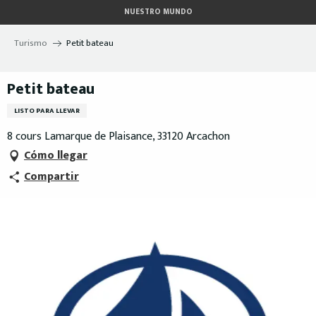
Aller
NUESTRO MUNDO
au
contenu
Turismo
Petit bateau
principal
Petit bateau
LISTO PARA LLEVAR
8 cours Lamarque de Plaisance, 33120 Arcachon
Cómo llegar
Compartir