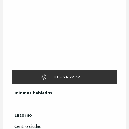
+33 5 56 22 52
▒▒
Idiomas hablados
Idiomas hablados
Entorno
Entorno
Centro ciudad