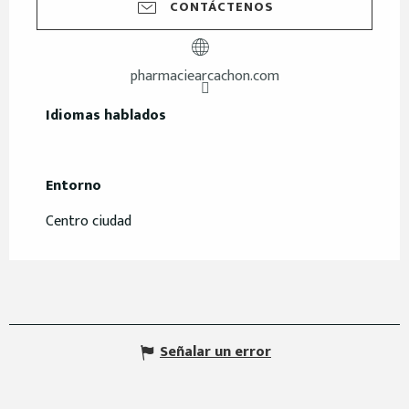
CONTÁCTENOS
pharmaciearcachon.com
Idiomas hablados
Idiomas hablados
Entorno
Entorno
Centro ciudad
Señalar un error