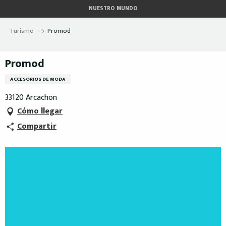
Aller
NUESTRO MUNDO
au
contenu
Turismo
Promod
principal
Promod
ACCESORIOS DE MODA
33120 Arcachon
Cómo llegar
Compartir