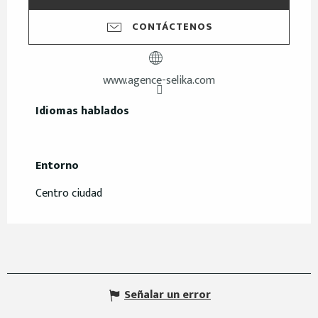
CONTÁCTENOS
www.agence-selika.com
Idiomas hablados
Idiomas hablados
Entorno
Entorno
Centro ciudad
Señalar un error