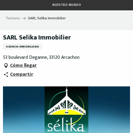
Aller
NUESTRO MUNDO
au
contenu
Turismo
SARL Selika Immobilier
principal
SARL Selika Immobilier
AGENCIA INMOBILIARIA
53 boulevard Deganne, 33120 Arcachon
Cómo llegar
Compartir