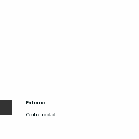
Entorno
Entorno
Centro ciudad