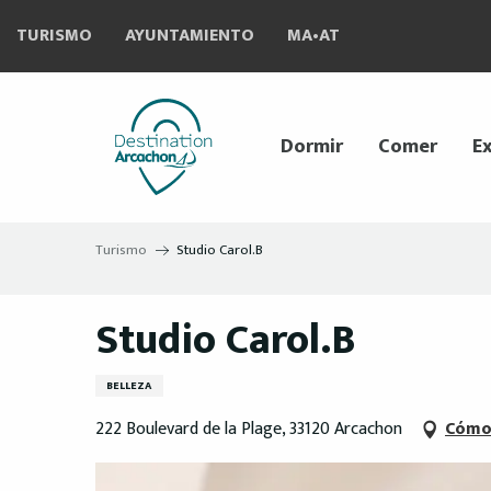
Aller
TURISMO
AYUNTAMIENTO
MA•AT
au
contenu
principal
Dormir
Comer
Ex
Turismo
Studio Carol.B
Studio Carol.B
BELLEZA
222 Boulevard de la Plage, 33120 Arcachon
Cómo 