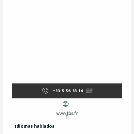
+33 5 56 83 14
▒▒
www.tbs.fr
Idiomas hablados
Idiomas hablados