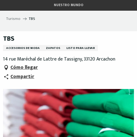
Aller
NUESTRO MUNDO
au
contenu
Turismo
TBS
principal
TBS
ACCESORIOS DE MODA
ZAPATOS
LISTO PARA LLEVAR
14 rue Maréchal de Lattre de Tassigny, 33120 Arcachon
Cómo llegar
Compartir