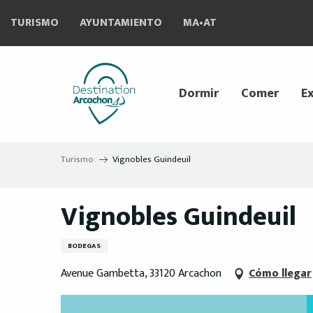
Aller
TURISMO
AYUNTAMIENTO
MA•AT
au
contenu
principal
Dormir
Comer
Ex
Turismo
Vignobles Guindeuil
Vignobles Guindeuil
BODEGAS
Avenue Gambetta, 33120 Arcachon
Cómo llegar