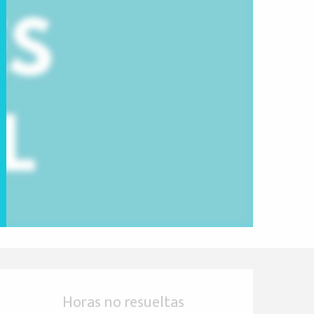
Horarios y datos de 
Horas no resueltas