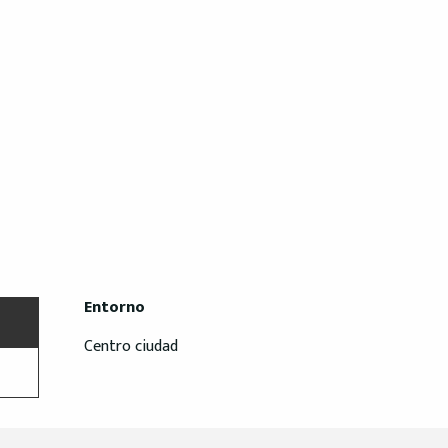
Entorno
Entorno
Centro ciudad