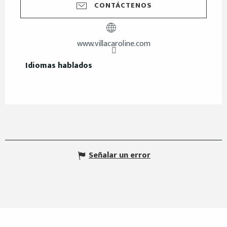
CONTÁCTENOS
www.villacaroline.com
Idiomas hablados
Idiomas hablados
Señalar un error