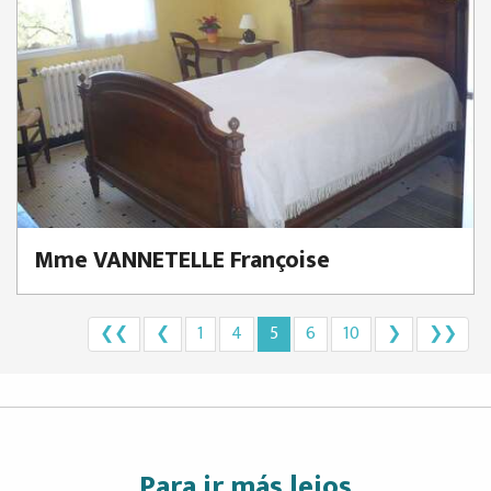
Mme VANNETELLE Françoise
❮❮
❮
1
4
5
6
10
❯
❯❯
Para ir más lejos