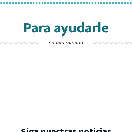
Para ayudarle
en movimiento
En bicicl
Está decidido, ¡ve a descubr
de carril bici
Siga nuestras noticias