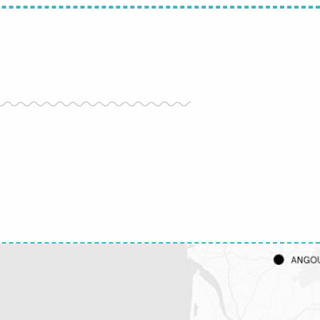
eta / Sobre dos ruedas
ir Arcachon y su Bicycle Basin con tu tribu! Los 220 km
 le permitirán pedalear con toda serenidad.