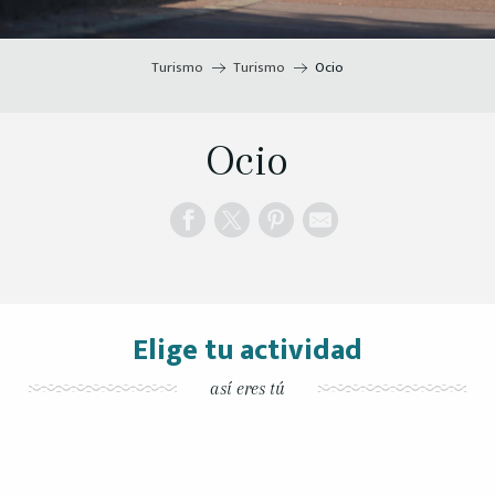
Turismo
Turismo
Ocio
Ocio
Elige tu actividad
así eres tú
Actividades acuáticas
Descanso y relajación
Paseo en bicicleta
Paseos en barco
Visitas guiadas
Para los niños
Al aire libre
En el aire