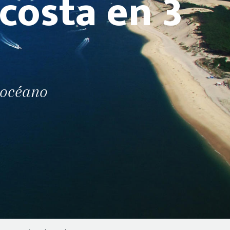
 costa en 3
l océano