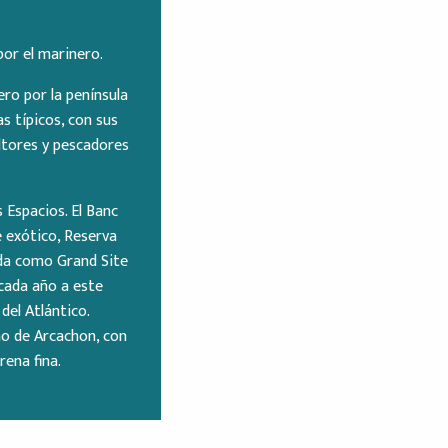
or el marinero.
ero por la península
s típicos, con sus
ltores y pescadores
 Espacios. El Banc
e exótico, Reserva
cada como Grand Site
 cada año a este
del Atlántico.
mo de Arcachon, con
rena fina.