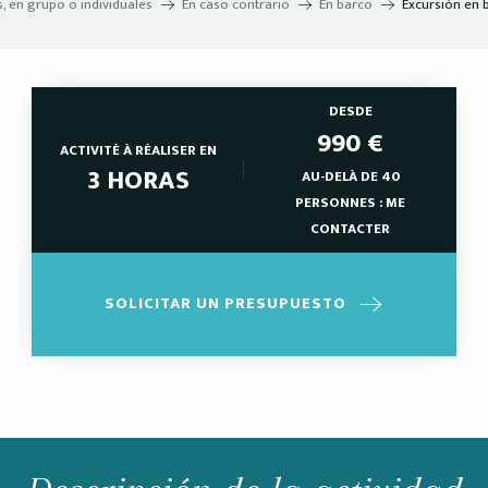
s, en grupo o individuales
En caso contrario
En barco
Excursión en b
DESDE
990
€
ACTIVITÉ À RÉALISER EN
3 HORAS
AU-DELÀ DE 40
PERSONNES : ME
CONTACTER
SOLICITAR UN PRESUPUESTO