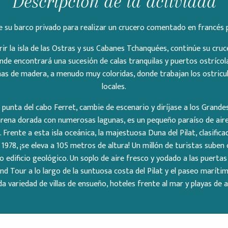
Descripción de la actividad
e su barco privado para realizar un crucero comentado en francés p
r la isla de las Ostras y sus Cabanes Tchanquées, continúe su cruc
nde encontrará una sucesión de calas tranquilas y puertos ostrícola
ñas de madera, a menudo muy coloridas, donde trabajan los ostricu
locales.
 punta del cabo Ferret, cambie de escenario y diríjase a los Grandes
 arena dorada con numerosas lagunas, es un pequeño paraíso de air
 Frente a esta isla oceánica, la majestuosa Duna del Pilat, clasifi
1978, ¡se eleva a 105 metros de altura! Un millón de turistas suben
o edificio geológico. Un soplo de aire fresco y yodado a las puertas 
d Tour a lo largo de la suntuosa costa del Pilat y el paseo maríti
da variedad de villas de ensueño, hoteles frente al mar y playas de a