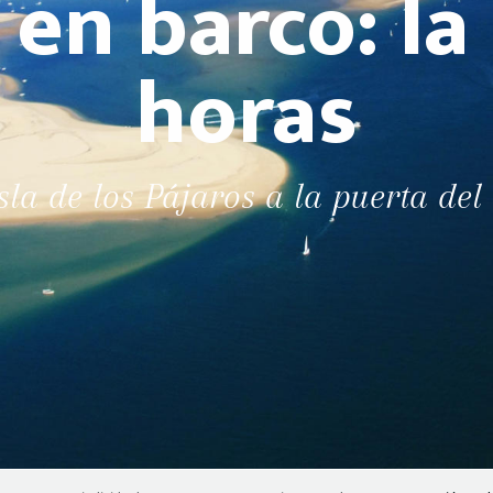
en barco: la
horas
sla de los Pájaros a la puerta de