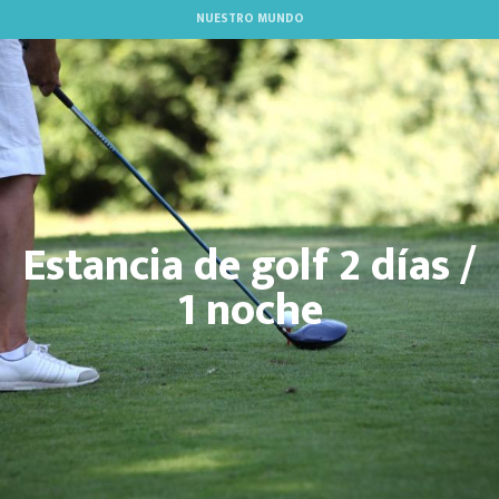
Aller
NUESTRO MUNDO
au
contenu
principal
Estancia de golf 2 días /
1 noche