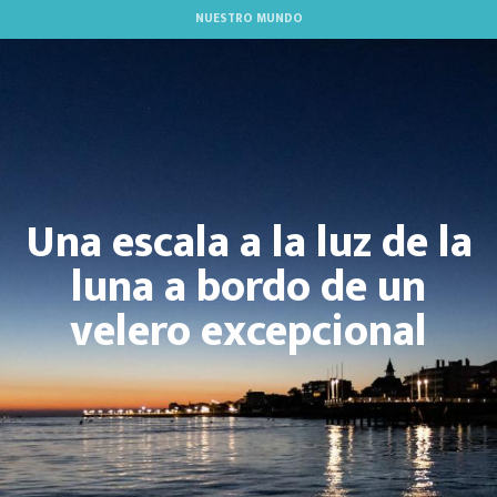
Aller
NUESTRO MUNDO
au
contenu
principal
Una escala a la luz de la
luna a bordo de un
velero excepcional