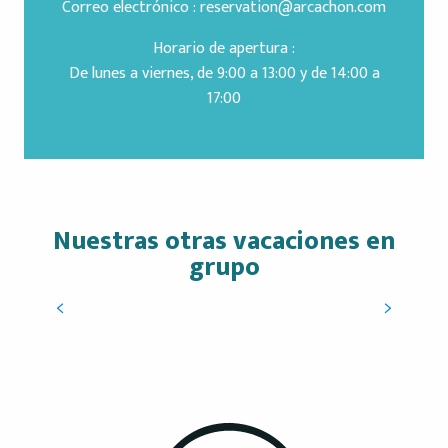
Correo electrónico :
reservation@arcachon.com
Horario de apertura :
De lunes a viernes, de 9:00 a 13:00 y de 14:00 a
17:00
Nuestras otras vacaciones en
Estancia de golf
grupo
Entre la bahía y el pinar, descubra los campos de
golf de Arcachon y Gujan-Mestras… Arcachon
ofrece 7 km de playas de arena fina… Descubra el
placer de pasear por...
SEGUIR LEYENDO