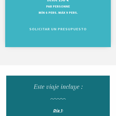
250
€
DESDE
PAR PERSONNE
MÍN 6 PERS.
MÁX 9 PERS.
SOLICITAR UN PRESUPUESTO
Este viaje incluye :
Día 1
: