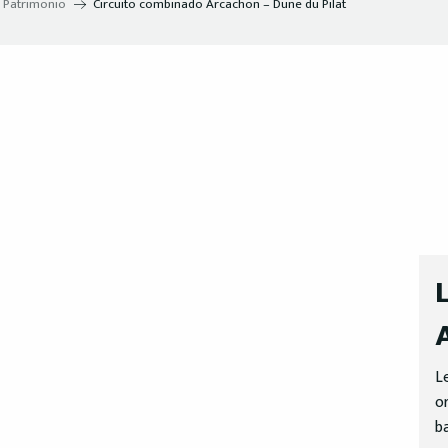
Patrimonio
Circuito combinado Arcachon – Dune du Pilat
L
o
b