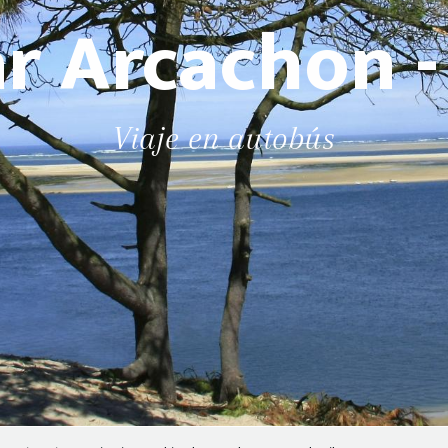
ar Arcachon 
Viaje en autobús