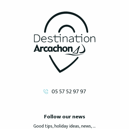
B
05 57 52 97 97
Follow our news
Good tips, holiday ideas, news, ...