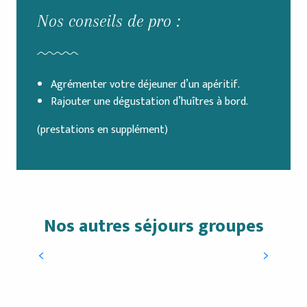
Nos conseils de pro :
Agrémenter votre déjeuner d’un apéritif.
Rajouter une dégustation d’huîtres à bord.
(prestations en supplément)
Nos autres séjours groupes
Visit the beach at the steps of Notre
230
€
Dame
Au-delà de 30 personnes prévoir 2 guides